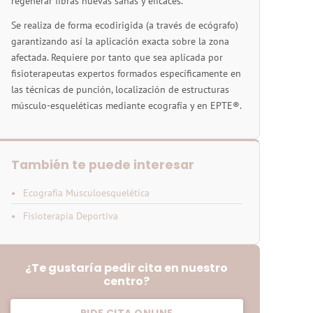
regenerar fibras nuevas sanas y eficaces.
Se realiza de forma ecodirigida (a través de ecógrafo)
garantizando así la aplicación exacta sobre la zona
afectada. Requiere por tanto que sea aplicada por
fisioterapeutas expertos formados específicamente en
las técnicas de punción, localización de estructuras
músculo-esqueléticas mediante ecografía y en EPTE®.
También te puede interesar
Ecografía Musculoesquelética
Fisioterapia Deportiva
¿Te gustaría pedir cita en nuestro
centro?
PIDE CITA ONLINE