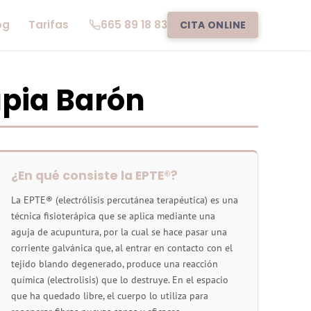
og
Tarifas
665 89 18 83
CITA ONLINE
apia Barón
¿En qué consiste la EPTE®?
La EPTE® (electrólisis percutánea terapéutica) es una
técnica fisioterápica que se aplica mediante una
aguja de acupuntura, por la cual se hace pasar una
corriente galvánica que, al entrar en contacto con el
tejido blando degenerado, produce una reacción
química (electrolisis) que lo destruye. En el espacio
que ha quedado libre, el cuerpo lo utiliza para