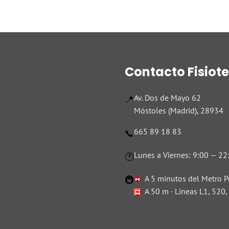
Contacto Fisiot
Av. Dos de Mayo 62
📍
Móstoles (Madrid), 28934
665 89 18 83
📞
Lunes a Viernes: 9:00 — 22
🕐
A 5 minutos del Metro P
🚇
A 50 m · Líneas L1, 520,