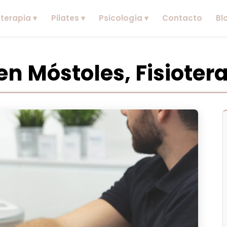
oterapia ▾
Pilates ▾
Psicología ▾
Contacto
Bl
en Móstoles, Fisioter