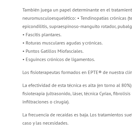
También juega un papel determinante en el tratamient
neuromusculoesquelético: • Tendinopatías crónicas (ten
epicondilitis, supraespinoso-manguito rotador, pubalgi
• Fascitis plantares.
• Roturas musculares agudas y crónicas.
• Puntos Gatillos Miofasciales.
• Esguinces crónicos de ligamentos.
Los fisioterapeutas formados en EPTE® de nuestra clíni
La efectividad de esta técnica es alta (en torno al 80
fisioterapia (ultrasonido, láser, técnica Cyriax, fibroli
infiltraciones o cirugía).
La frecuencia de recaídas es baja. Los tratamientos su
caso y las necesidades.