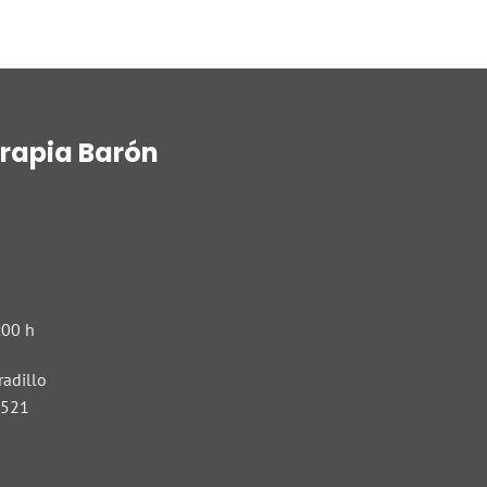
erapia Barón
:00 h
radillo
 521