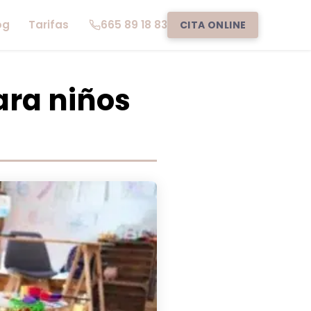
og
Tarifas
665 89 18 83
CITA ONLINE
ara niños