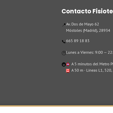
Contacto Fisiot
Av. Dos de Mayo 62
📍
Móstoles (Madrid), 28934
665 89 18 83
📞
Lunes a Viernes: 9:00 — 22
🕐
A 5 minutos del Metro P
🚇
A 50 m · Líneas L1, 520,