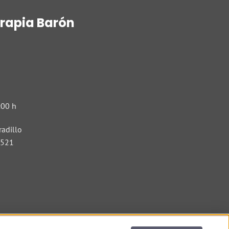
erapia Barón
:00 h
radillo
 521