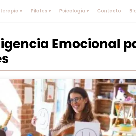
oterapia ▾
Pilates ▾
Psicología ▾
Contacto
Bl
eligencia Emocional p
es