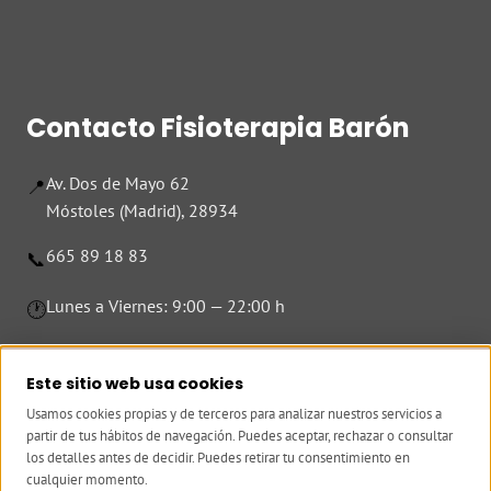
Contacto Fisioterapia Barón
Av. Dos de Mayo 62
📍
Móstoles (Madrid), 28934
665 89 18 83
📞
Lunes a Viernes: 9:00 — 22:00 h
🕐
A 5 minutos del Metro Pradillo
🚇
A 50 m · Líneas L1, 520, 521
Este sitio web usa cookies
Usamos cookies propias y de terceros para analizar nuestros servicios a
partir de tus hábitos de navegación. Puedes aceptar, rechazar o consultar
los detalles antes de decidir. Puedes retirar tu consentimiento en
cualquier momento.